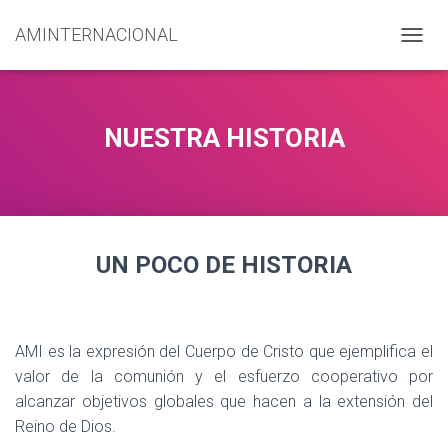
AMINTERNACIONAL
C
A
M
B
I
NUESTRA HISTORIA
A
R
M
O
D
O
UN POCO DE HISTORIA
D
E
N
A
V
AMI es la expresión del Cuerpo de Cristo que ejemplifica el
E
G
valor de la comunión y el esfuerzo cooperativo por
A
alcanzar objetivos globales que hacen a la extensión del
C
Reino de Dios.
I