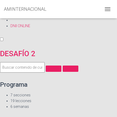
Inicio
AMINTERNACIONAL
C
Cursos
A
M
DNII ONLINE
B
I
A
R
M
DESAFÍO 2
O
D
O
D
E
N
A
Programa
V
E
7 secciones
G
19 lecciones
A
6 semanas
C
I