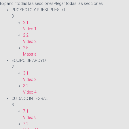
Ó
Expandir todas las secciones
Plegar todas las secciones
N
PROYECTO Y PRESUPUESTO
3
2.1
Video 1
2.2
Video 2
2.5
Material
EQUIPO DE APOYO
2
3.1
Video 3
3.2
Video 4
CUIDADO INTEGRAL
3
7.1
Video 9
7.2