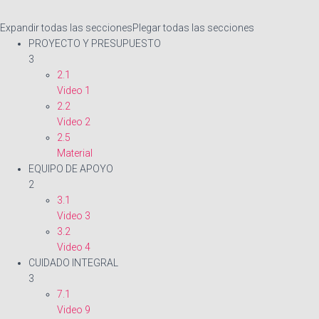
Expandir todas las secciones
Plegar todas las secciones
PROYECTO Y PRESUPUESTO
3
2.1
Video 1
2.2
Video 2
2.5
Material
EQUIPO DE APOYO
2
3.1
Video 3
3.2
Video 4
CUIDADO INTEGRAL
3
7.1
Video 9