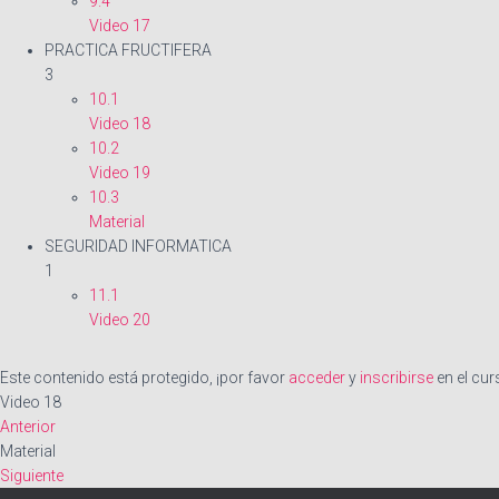
9.4
Video 17
PRACTICA FRUCTIFERA
3
10.1
Video 18
10.2
Video 19
10.3
Material
SEGURIDAD INFORMATICA
1
11.1
Video 20
Este contenido está protegido, ¡por favor
acceder
y
inscribirse
en el cur
Video 18
Anterior
Material
Siguiente